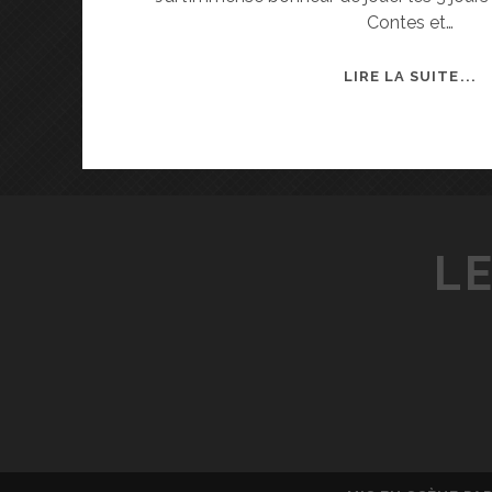
Contes et…
P
LIRE LA SUITE...
R
O
C
H
A
I
LE
N
R
E
N
D
E
Z
-
V