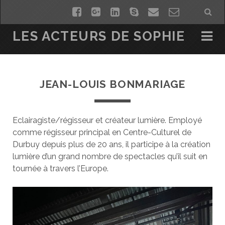
f
g
l
s
e
c
a
o
i
k
m
o
LES ACTEURS DE SOPHIE
c
o
n
y
a
n
e
g
k
p
i
t
JEAN-LOUIS BONMARIAGE
b
l
e
e
l
a
o
e
d
c
o
-
i
t
Eclairagiste/régisseur et créateur lumière. Employé
comme régisseur principal en Centre-Culturel de
k
p
n
f
Durbuy depuis plus de 20 ans, il participe à la création
l
o
lumière d’un grand nombre de spectacles qu’il suit en
tournée à travers l’Europe.
u
r
s
m