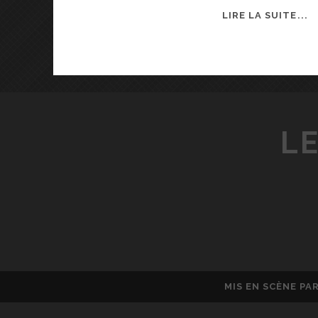
L
LIRE LA SUITE...
E
S
P
E
C
T
LE
A
C
L
E
À
L
A
M
A
MIS EN SCÈNE PA
I
S