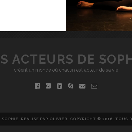
S ACTEURS DE SOP
créent un monde où chacun est acteur de sa vie
f
g
l
s
e
c
a
o
i
k
m
o
c
o
n
y
a
n
e
g
k
p
i
t
R SOPHIE. RÉALISÉ PAR
OLIVIER
. COPYRIGHT © 2016. TOUS 
b
l
e
e
l
a