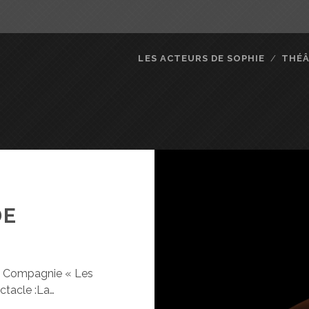
LES ACTEURS DE SOPHIE
THÉ
DE
la Compagnie « Les
ectacle :La…