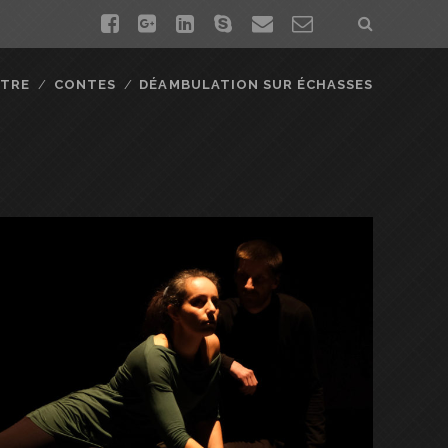
f
g
l
s
e
c
a
o
i
k
m
o
ÂTRE
CONTES
DÉAMBULATION SUR ÉCHASSES
c
o
n
y
a
n
e
g
k
p
i
t
b
l
e
e
l
a
o
e
d
c
o
-
i
t
k
p
n
f
l
o
u
r
s
m