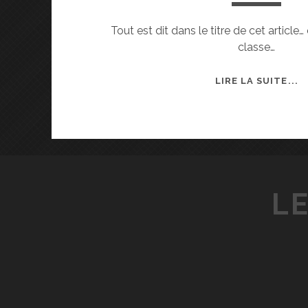
Tout est dit dans le titre de cet article
classe…
2
LIRE LA SUITE...
È
M
E
A
U
C
LE
L
A
S
S
E
M
E