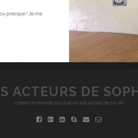
… ou presque ! Je me
S ACTEURS DE SOP
créent un monde où chacun est acteur de sa vie
f
g
l
s
e
c
a
o
i
k
m
o