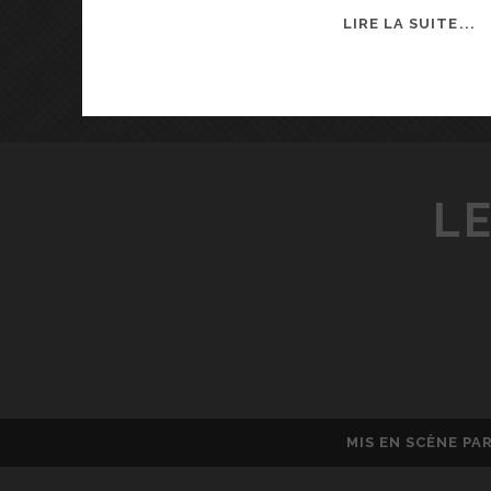
A
LIRE LA SUITE...
N
N
I
V
E
R
LE
S
A
I
R
E
MIS EN SCÈNE PA