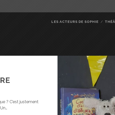
LES ACTEURS DE SOPHIE
THÉ
IRE
que ? C’est justement
 Un…