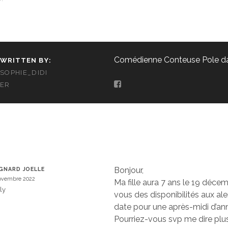
Comédienne Conteuse Pole d
WRITTEN BY:
SOPHIE_DIDI
ER
Bonjour,
GNARD JOELLE
ovembre 2022
Ma fille aura 7 ans le 19 décem
ly
vous des disponibilités aux al
date pour une après-midi d’ann
Pourriez-vous svp me dire plu