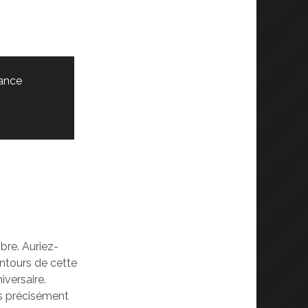
ance
bre. Auriez-
entours de cette
iversaire.
s précisément