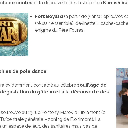
cle de contes
et la découverte des histoires en
Kamishiba
Fort Boyard
(à partir de 7 ans) : épreuves c
(réussir ensemble), devinette « cache-cache
énigme du Père Fouras
hies de pole dance
ra évidemment consacré au célèbre
soufflage de
a dégustation du gâteau et à la découverte des
e se trouve au 13 rue Fonteny Maroy à Libramont (à
B/centrale générale – zoning de Flohimont). La
 un espace de jeux, des sanitaires mais pas de