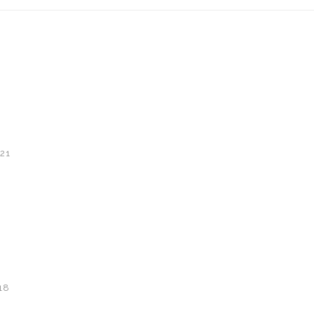
21
0
18