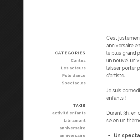
C’est justemen
anniversaire e
le plus grand 
CATEGORIES
un nouvel univ
Contes
laisser porter 
Les acteurs
d’artiste.
Pole dance
Spectacles
Je suis comédi
enfants !
TAGS
Durant 3h, en 
activité enfants
selon un thème
Libramont
anniversaire
Un specta
anniversaire