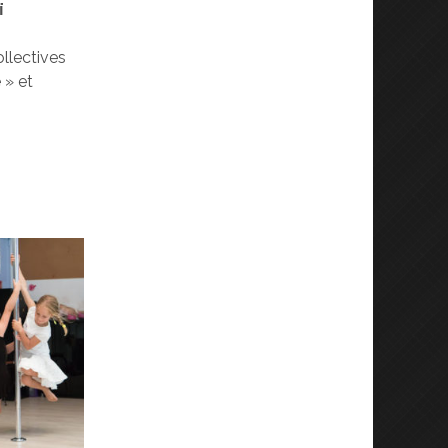
ï
ollectives
 » et