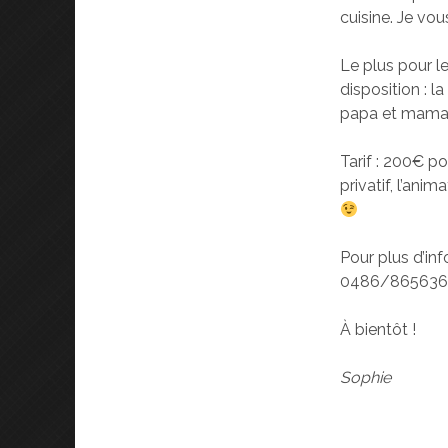
cuisine. Je vou
Le plus pour le
disposition : l
papa et maman 
Tarif : 200€ p
privatif, l’ani
Pour plus d’i
0486/86563
À bientôt !
Sophie