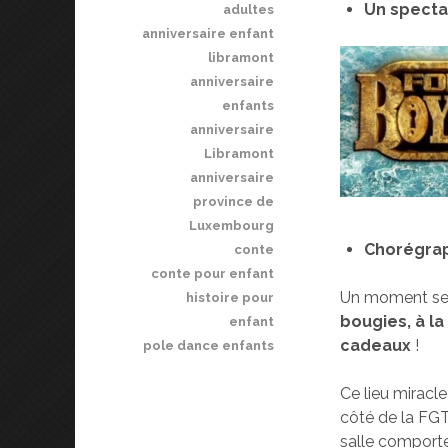
Un specta
adultes
anniversaire enfant
libramont
anniversaire
enfants
anniversaire
Libramont
anniversaire
province de
Luxembourg
Chorégrap
conte
conte pour enfant
Un moment se
histoire pour
bougies, à l
enfant
cadeaux
!
pole dance enfants
Ce lieu miracl
côté de la FGT
salle comporte