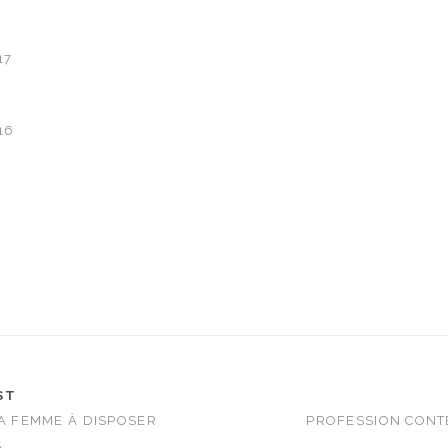
17
16
ST
LA FEMME À DISPOSER
PROFESSION CONT
.