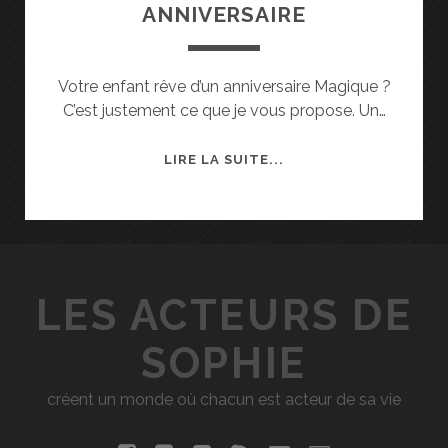
ANNIVERSAIRE
Votre enfant rêve d’un anniversaire Magique ?
C’est justement ce que je vous propose. Un…
A
LIRE LA SUITE...
N
N
I
V
E
LES ACTEURS DE
R
S
SOPHIE
A
I
créent un monde où chacun est acteur de sa vie
R
E