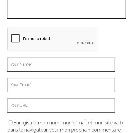
m
m
e
n
t
Y
o
u
Y
r
o
N
u
a
Y
r
m
o
E
e
u
m
Enregistrer mon nom, mon e-mail et mon site web
r
a
dans le navigateur pour mon prochain commentaire.
W
i