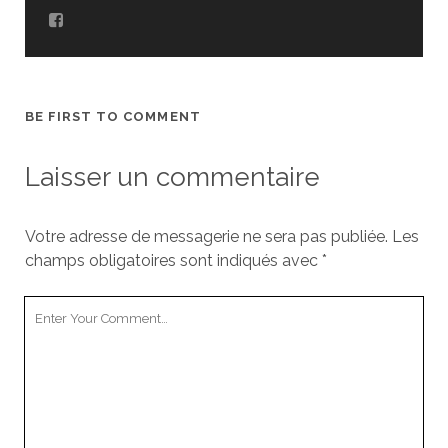
BE FIRST TO COMMENT
Laisser un commentaire
Votre adresse de messagerie ne sera pas publiée.
Les
champs obligatoires sont indiqués avec
*
Y
o
u
r
C
o