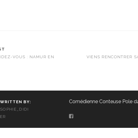
ST
NDEZ-VOUS : NAMUR EN
VIENS RENCONTRER SA
Comédienne Conteuse Pole d
WRITTEN BY:
SOPHIE_DIDI
ER