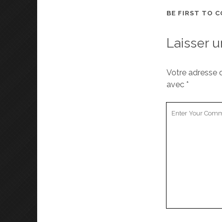
BE FIRST TO 
Laisser 
Votre adresse 
avec
*
Y
o
u
r
C
o
m
m
e
n