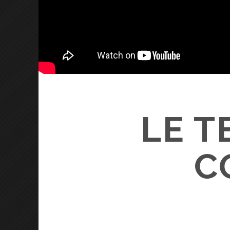
LE T
C