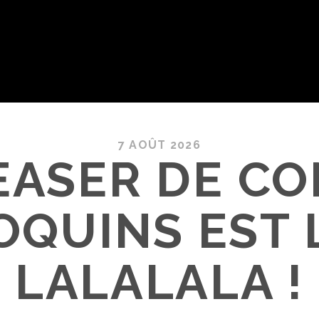
7 AOÛT 2026
EASER DE C
OQUINS EST 
LALALALA !